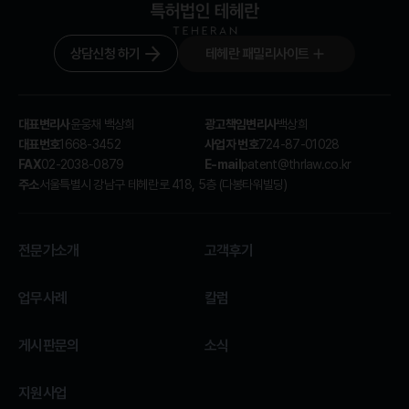
상담신청 하기
테헤란 패밀리사이트
대표변리사
광고책임변리사
윤웅채 백상희
백상희
대표번호
사업자 번호
1668-3452
724-87-01028
FAX
E-mail
02-2038-0879
patent@thrlaw.co.kr
주소
서울특별시 강남구 테헤란로 418, 5층 (다봉타워빌딩)
전문가소개
고객후기
업무사례
칼럼
게시판문의
소식
지원사업