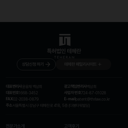
상담신청 하기
테헤란 패밀리사이트
대표변리사
광고책임변리사
윤웅채 백상희
백상희
대표번호
사업자 번호
1668-3452
724-87-01028
FAX
E-mail
02-2038-0879
patent@thrlaw.co.kr
주소
서울특별시 강남구 테헤란로 418, 5층 (다봉타워빌딩)
전문가소개
고객후기