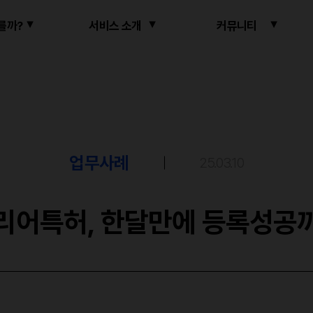
를까?
서비스 소개
커뮤니티
업무사례
25.03.10
리어특허, 한달만에 등록성공