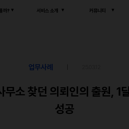
를까?
서비스 소개
커뮤니티
업무사례
25.03.12
무소 찾던 의뢰인의 출원, 1
성공