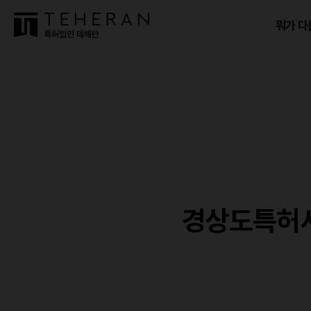
뭐가 다
경상도특허사