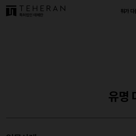
뭐가 다
유명 