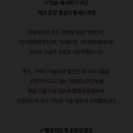
✅ '단순 레시피'가 아닌
'제조 공정' 중심의 명세서 작성
카눌레칩의 제조 과정을 '원료가열단계',
'제1·2원료혼합단계', '숙성단계', '제1·2베이킹단계'
등으로 기술적 공정을 세분화했습니다.
특히, 구워진 카눌레를 절단한 후 버터시럽을
코팅하여 다시 굽는 '제2베이킹단계'를
핵심 기술 구성 요소로 명확히 특정
하여
산업적으로 제조 가능한 기술 입증에 주력했습니다.
✅ 물성 개선 및 보존성 향상