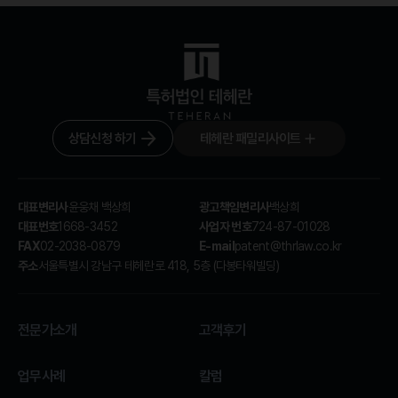
상담신청 하기
테헤란 패밀리사이트
대표변리사
광고책임변리사
윤웅채 백상희
백상희
대표번호
사업자 번호
1668-3452
724-87-01028
FAX
E-mail
02-2038-0879
patent@thrlaw.co.kr
주소
서울특별시 강남구 테헤란로 418, 5층 (다봉타워빌딩)
전문가소개
고객후기
업무사례
칼럼