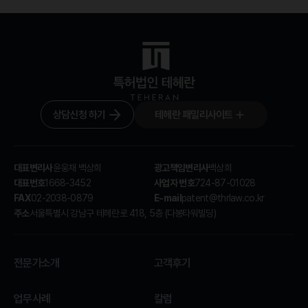
상담신청 하기
테헤란 패밀리사이트
대표변리사
광고책임변리사
윤웅채 백상희
백상희
대표번호
사업자 번호
1668-3452
724-87-01028
FAX
E-mail
02-2038-0879
patent@thrlaw.co.kr
주소
서울특별시 강남구 테헤란로 418, 5층 (다봉타워빌딩)
전문가소개
고객후기
업무사례
칼럼