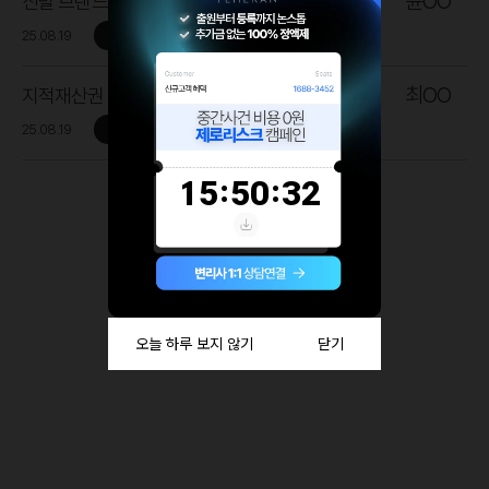
윤OO
신발 브랜드
접수완료
25.08.19
최OO
지적재산권 상표 등록 견적 문의
접수완료
25.08.19
더보기