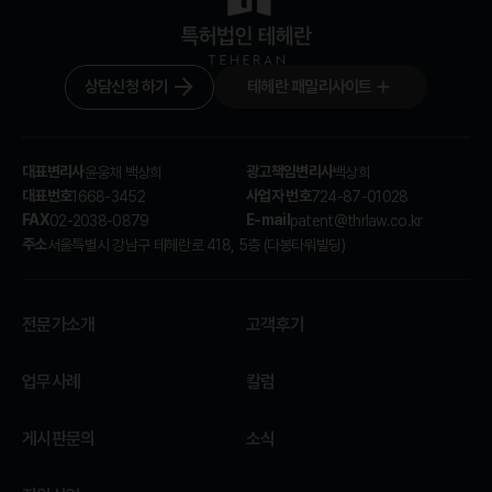
상담신청 하기
테헤란 패밀리사이트
대표변리사
광고책임변리사
윤웅채 백상희
백상희
대표번호
사업자 번호
1668-3452
724-87-01028
FAX
E-mail
02-2038-0879
patent@thrlaw.co.kr
주소
서울특별시 강남구 테헤란로 418, 5층 (다봉타워빌딩)
전문가소개
고객후기
업무사례
칼럼
게시판문의
소식