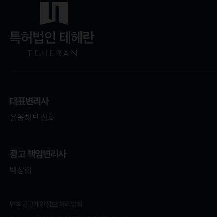
대표변리사
윤웅채 백상희
광고 책임변리사
백상희
면책공고
개인정보 처리방침