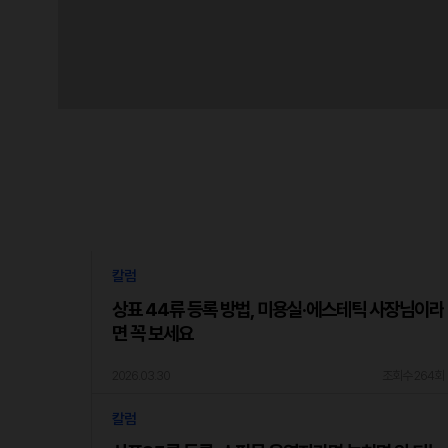
칼럼
상표 44류 등록 방법, 미용실·에스테틱 사장님이라
면 꼭 보세요
2026.03.30
조회수 264회
칼럼