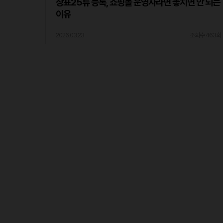
상표25류 등록, 쇼핑몰 운영자라면 놓치면 안 되는
이유
2026.03.23
조회수 463회