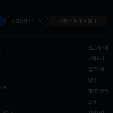
상담신청 하기
테헤란 패밀리사이트
전문가소개
호
고객후기
업무사례
칼럼
o.kr
게시판문의
소식
봉타워빌딩)
지원사업