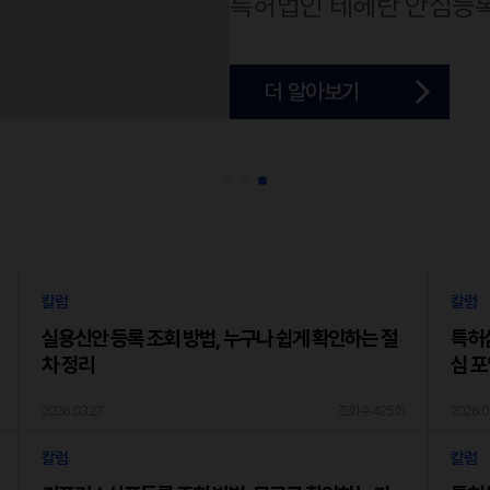
변리사 수임료 논란 종결 
특허사무소 고민, 이 글 
특허법인 테헤란 안심등
실 공개)
더 알아보기
더 알아보기
더 알아보기
칼럼
칼럼
실용신안 등록 조회 방법, 누구나 쉽게 확인하는 절
특허심
차 정리
심 
2026.03.27
조회수 425회
2026.0
칼럼
칼럼