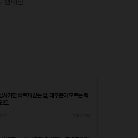
(2026 특허법인 테헤란 비용 안내)
하나로 끝내세요 (18년 경력 대표의 업계 현
록 캠페인
사기간 빠르게 받는 법, 대부분이 모르는 핵
포인트
3.25
조회수 451회